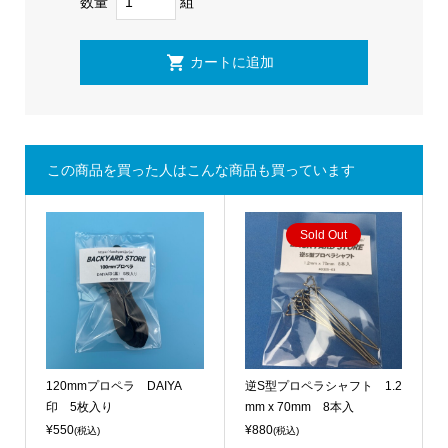
数量
組
この商品を買った人はこんな商品も買っています
Sold Out
120mmプロペラ DAIYA
逆S型プロペラシャフト 1.2
印 5枚入り
mm x 70mm 8本入
¥550
¥880
(税込)
(税込)