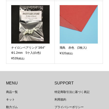
ナイロンベアリング 3/64″
飛鳥 赤色 (3枚入)
Φ1.2mm 5ケ入(白色)
¥320
(税込)
¥539
(税込)
MENU
SUPPORT
商品一覧
特定商取引法に基づく表記
キット
利用規約
動力ゴム
プライバシーポリシー