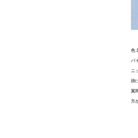
色:
パ
ニ
掛
翼
方