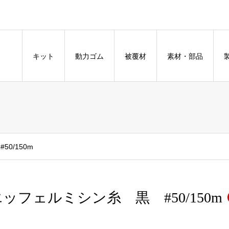
キット
動力ゴム
被覆材
素材・部品
0/150m
ッフェルミシン糸 黒 #50/150m