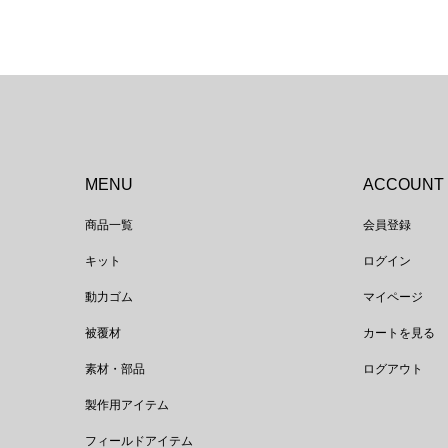
MENU
ACCOUNT
商品一覧
会員登録
キット
ログイン
動力ゴム
マイページ
被覆材
カートを見る
素材・部品
ログアウト
製作用アイテム
フィールドアイテム